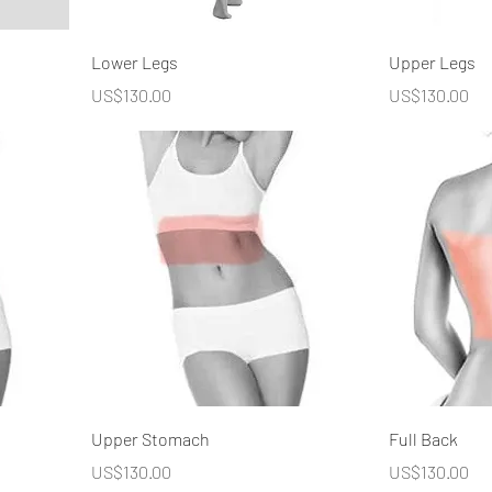
Lower Legs
Upper Legs
價格
價格
US$130.00
US$130.00
Upper Stomach
Full Back
價格
價格
US$130.00
US$130.00