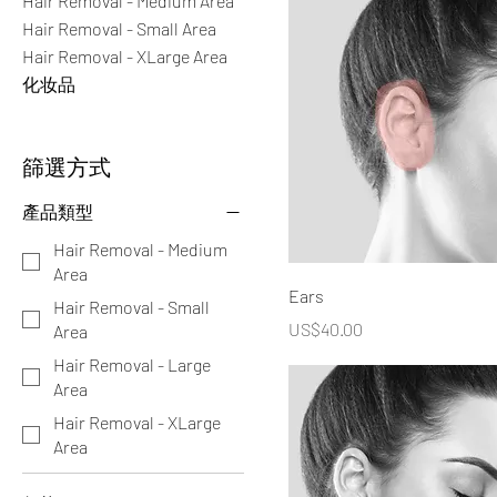
Hair Removal - Medium Area
Hair Removal - Small Area
Hair Removal - XLarge Area
化妆品
篩選方式
產品類型
Hair Removal - Medium
Area
Ears
Hair Removal - Small
價格
US$40.00
Area
Hair Removal - Large
Area
Hair Removal - XLarge
Area