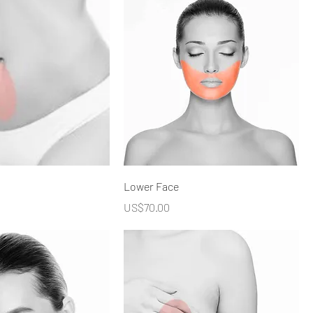
Lower Face
價格
US$70.00