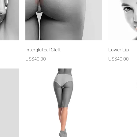
Intergluteal Cleft
Lower Lip
價格
價格
US$40.00
US$40.00