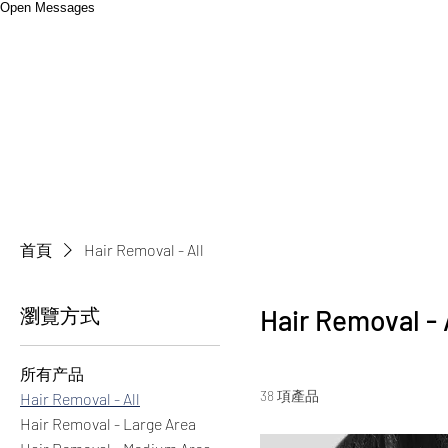
Open Messages
首頁
Hair Removal - All
瀏覽方式
Hair Removal - 
所有产品
38 項產品
Hair Removal - All
Hair Removal - Large Area