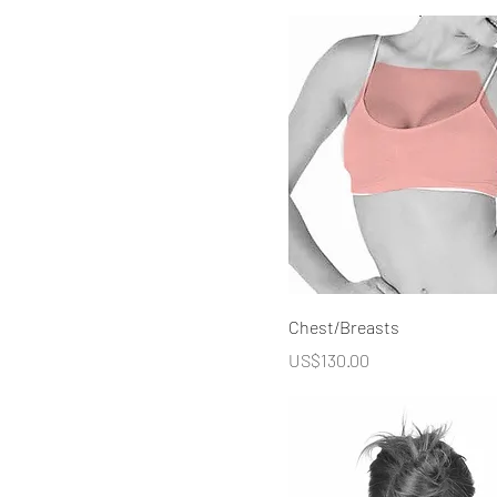
Chest/Breasts
價格
US$130.00