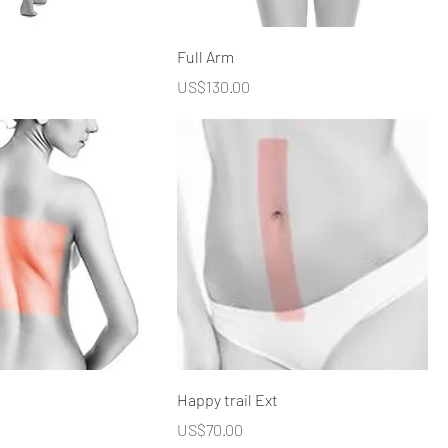
Full Arm
價格
US$130.00
Happy trail Ext
價格
US$70.00