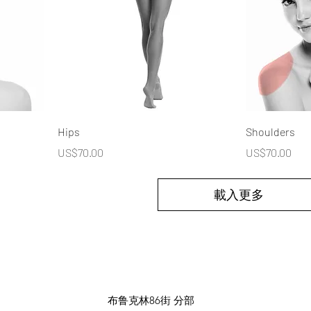
Hips
Shoulders
價格
價格
US$70.00
US$70.00
載入更多
布鲁克林86街 分部