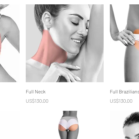
Full Neck
Full Brazilian
價格
價格
US$130.00
US$130.00