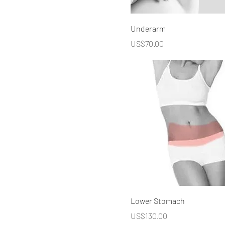
Underarm
價格
US$70.00
Lower Stomach
價格
US$130.00