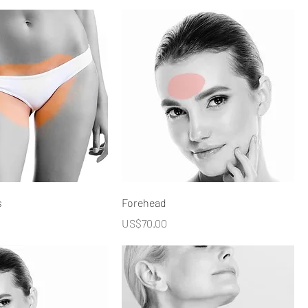
s
Forehead
價格
US$70.00