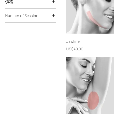
價格
Number of Session
US$40
US$800
1X
3X
6X
Jawline
價格
US$40.00