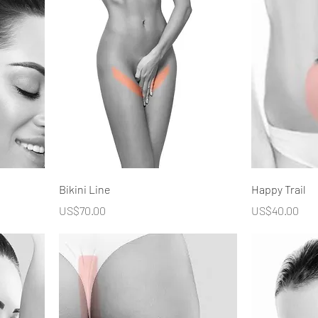
Bikini Line
Happy Trail
價格
價格
US$70.00
US$40.00