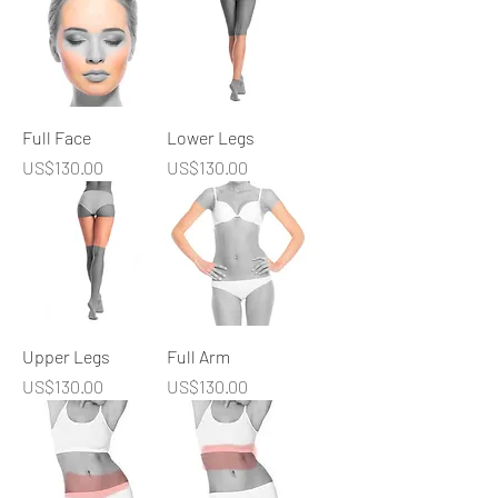
Full Face
Lower Legs
價格
價格
US$130.00
US$130.00
Upper Legs
Full Arm
價格
價格
US$130.00
US$130.00