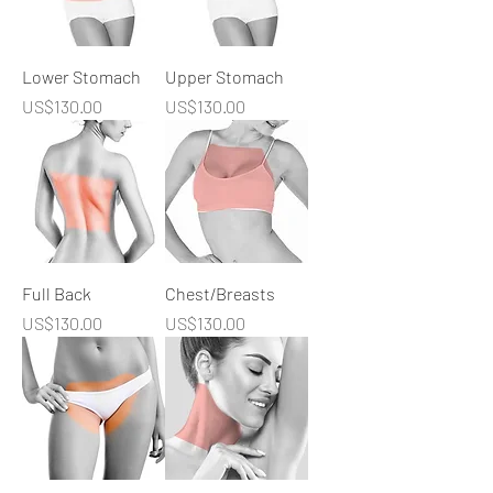
Lower Stomach
Upper Stomach
價格
價格
US$130.00
US$130.00
Full Back
Chest/Breasts
價格
價格
US$130.00
US$130.00