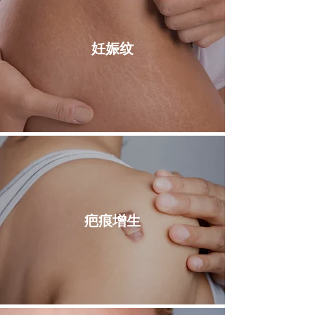
妊娠纹
​疤痕增生