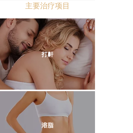
​​主要治疗项目
打鼾
溶脂