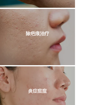
​除疤痕治疗
​炎症痘痘