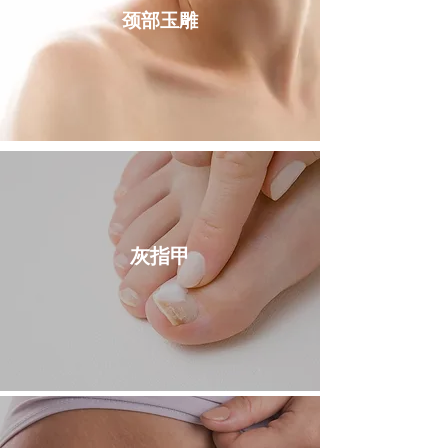
颈部玉雕
​灰指甲