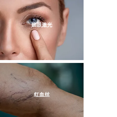
媚眼激光
红血丝