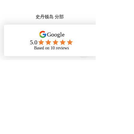
史丹顿岛 分部
1766 Hylan Blvd
Staten Island, NY 10305
电话:
347-973-6888
,
347-973-7888
营业时间：每天早上9:30 至下午5:30
曼哈顿唐人街分部
99 Bowery, FL1
New York, NY 10002
电话：212-756-6688，212-971-1338
营业时间：
每天
上午 9:30 至下午 5:30