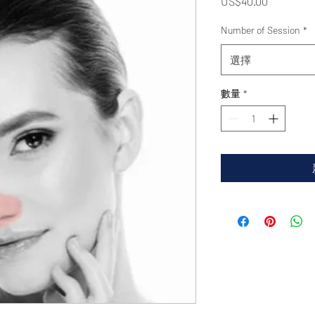
價
US$40.00
格
Number of Session
*
選擇
數量
*